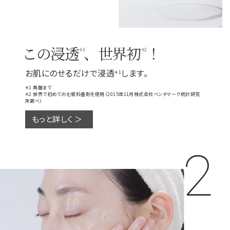
この浸透
、世界初
！
＊1
＊2
お肌にのせるだけで浸透
します。
＊1
＊1 角層まで
＊2 世界で初めての化粧料基剤を使用（2015年11月株式会社ベンチマーク統計研究
所調べ）
もっと詳しく ＞
2