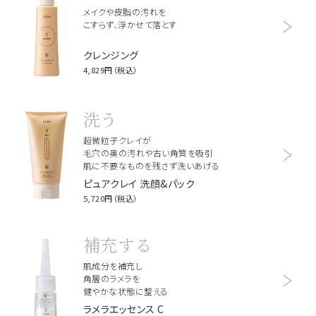
メイクや皮脂の汚れを
こすらず、浮かせて落とす
クレンジング
4,829円（税込）
洗う
超微粒子クレイが
毛穴の奥の汚れや古い角質を吸引
肌に不要なものを残さず洗いあげる
ピュアクレイ 洗顔&パック
5,720円（税込）
補充する
肌成分を補充し
角層のラメラを
健やかな状態に整える
ラメラエッセンス C