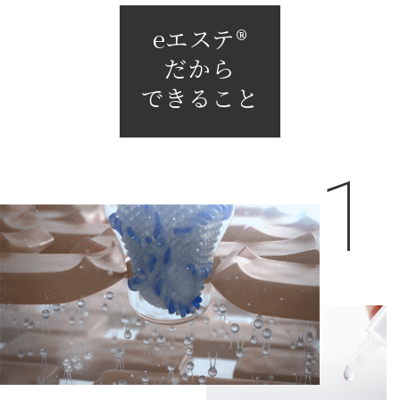
eエステ®
だから
できること
1